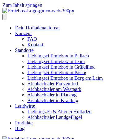
Zum Inhalt springen
Dein Hofladenautomat
Konzept
FAQ
Kontakt
Standorte
Lieblingsei Erntebox in Pullach
Lieblingsei Erntebox in Laim
Lieblingsei Erntebox in Gräfelfing
Lieblingsei Erntebox in Pasing
Lieblingsei Erntebox in Berg am Laim
Aichbachtaler Forstenried
Aichbachtaler am Westpark
Aichbachtaler in Planegg
Aichbachtaler in Krailling
Landwirte
Lieblings-Ei & Allerlei Hofladen
Aichbachtaler Landgeflügel
Produkte
Blog