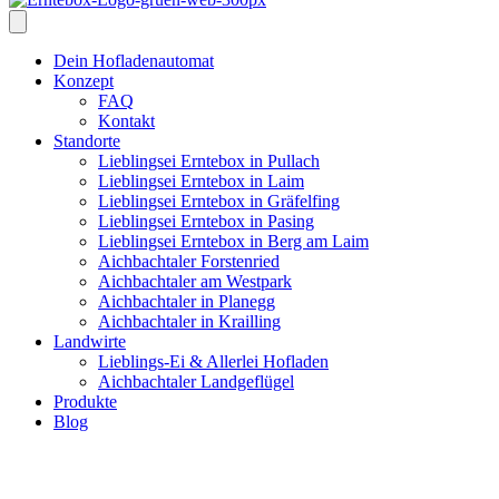
Dein Hofladenautomat
Konzept
FAQ
Kontakt
Standorte
Lieblingsei Erntebox in Pullach
Lieblingsei Erntebox in Laim
Lieblingsei Erntebox in Gräfelfing
Lieblingsei Erntebox in Pasing
Lieblingsei Erntebox in Berg am Laim
Aichbachtaler Forstenried
Aichbachtaler am Westpark
Aichbachtaler in Planegg
Aichbachtaler in Krailling
Landwirte
Lieblings-Ei & Allerlei Hofladen
Aichbachtaler Landgeflügel
Produkte
Blog