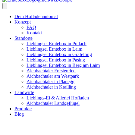
Dein Hofladenautomat
Konzept
FAQ
Kontakt
Standorte
Lieblingsei Erntebox in Pullach
Lieblingsei Erntebox in Laim
Lieblingsei Erntebox in Gräfelfing
Lieblingsei Erntebox in Pasing
Lieblingsei Erntebox in Berg am Laim
Aichbachtaler Forstenried
Aichbachtaler am Westpark
Aichbachtaler in Planegg
Aichbachtaler in Krailling
Landwirte
Lieblings-Ei & Allerlei Hofladen
Aichbachtaler Landgeflügel
Produkte
Blog