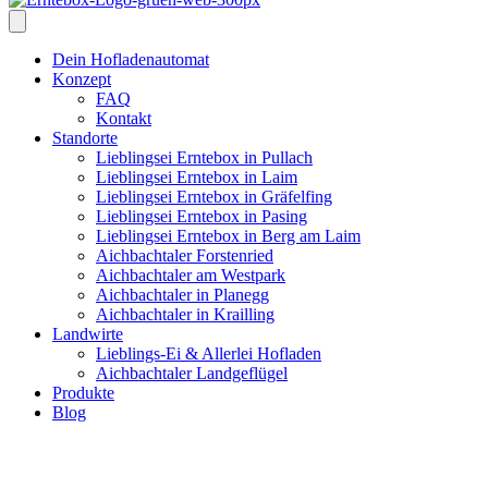
Dein Hofladenautomat
Konzept
FAQ
Kontakt
Standorte
Lieblingsei Erntebox in Pullach
Lieblingsei Erntebox in Laim
Lieblingsei Erntebox in Gräfelfing
Lieblingsei Erntebox in Pasing
Lieblingsei Erntebox in Berg am Laim
Aichbachtaler Forstenried
Aichbachtaler am Westpark
Aichbachtaler in Planegg
Aichbachtaler in Krailling
Landwirte
Lieblings-Ei & Allerlei Hofladen
Aichbachtaler Landgeflügel
Produkte
Blog