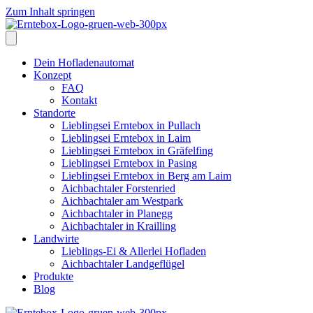
Zum Inhalt springen
Dein Hofladenautomat
Konzept
FAQ
Kontakt
Standorte
Lieblingsei Erntebox in Pullach
Lieblingsei Erntebox in Laim
Lieblingsei Erntebox in Gräfelfing
Lieblingsei Erntebox in Pasing
Lieblingsei Erntebox in Berg am Laim
Aichbachtaler Forstenried
Aichbachtaler am Westpark
Aichbachtaler in Planegg
Aichbachtaler in Krailling
Landwirte
Lieblings-Ei & Allerlei Hofladen
Aichbachtaler Landgeflügel
Produkte
Blog