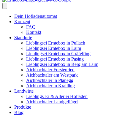
Dein Hofladenautomat
Konzept
FAQ
Kontakt
Standorte
Lieblingsei Erntebox in Pullach
Lieblingsei Erntebox in Laim
Lieblingsei Erntebox in Gräfelfing
Lieblingsei Erntebox in Pasing
Lieblingsei Erntebox in Berg am Laim
Aichbachtaler Forstenried
Aichbachtaler am Westpark
Aichbachtaler in Planegg
Aichbachtaler in Krailling
Landwirte
Lieblings-Ei & Allerlei Hofladen
Aichbachtaler Landgeflügel
Produkte
Blog