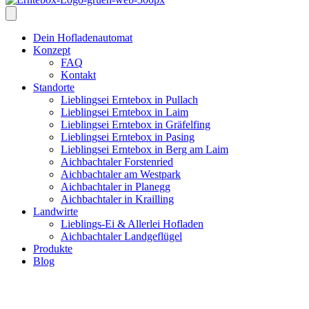
Dein Hofladenautomat
Konzept
FAQ
Kontakt
Standorte
Lieblingsei Erntebox in Pullach
Lieblingsei Erntebox in Laim
Lieblingsei Erntebox in Gräfelfing
Lieblingsei Erntebox in Pasing
Lieblingsei Erntebox in Berg am Laim
Aichbachtaler Forstenried
Aichbachtaler am Westpark
Aichbachtaler in Planegg
Aichbachtaler in Krailling
Landwirte
Lieblings-Ei & Allerlei Hofladen
Aichbachtaler Landgeflügel
Produkte
Blog