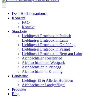
Dein Hofladenautomat
Konzept
FAQ
Kontakt
Standorte
Lieblingsei Erntebox in Pullach
Lieblingsei Erntebox in Laim
Lieblingsei Erntebox in Gräfelfing
Lieblingsei Erntebox in Pasing
Lieblingsei Erntebox in Berg am Laim
Aichbachtaler Forstenried
Aichbachtaler am Westpark
Aichbachtaler in Planegg
Aichbachtaler in Krailling
Landwirte
Lieblings-Ei & Allerlei Hofladen
Aichbachtaler Landgeflügel
Produkte
Blog