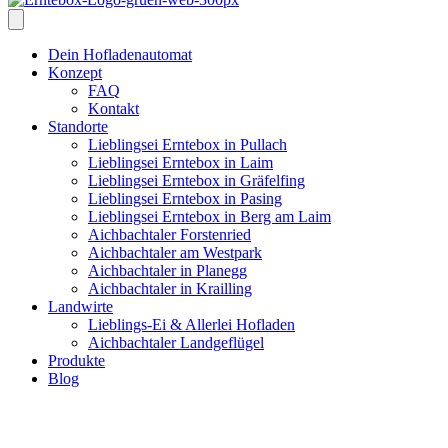
Dein Hofladenautomat
Konzept
FAQ
Kontakt
Standorte
Lieblingsei Erntebox in Pullach
Lieblingsei Erntebox in Laim
Lieblingsei Erntebox in Gräfelfing
Lieblingsei Erntebox in Pasing
Lieblingsei Erntebox in Berg am Laim
Aichbachtaler Forstenried
Aichbachtaler am Westpark
Aichbachtaler in Planegg
Aichbachtaler in Krailling
Landwirte
Lieblings-Ei & Allerlei Hofladen
Aichbachtaler Landgeflügel
Produkte
Blog