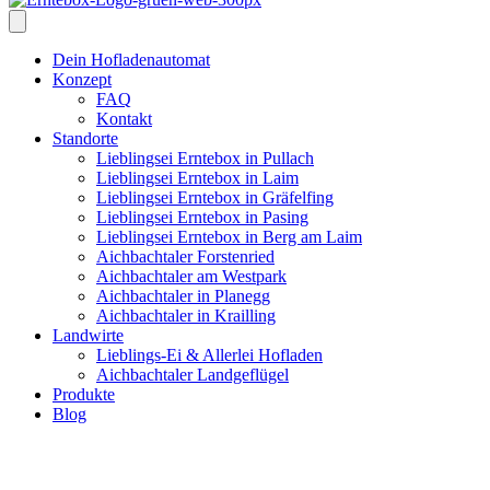
Dein Hofladenautomat
Konzept
FAQ
Kontakt
Standorte
Lieblingsei Erntebox in Pullach
Lieblingsei Erntebox in Laim
Lieblingsei Erntebox in Gräfelfing
Lieblingsei Erntebox in Pasing
Lieblingsei Erntebox in Berg am Laim
Aichbachtaler Forstenried
Aichbachtaler am Westpark
Aichbachtaler in Planegg
Aichbachtaler in Krailling
Landwirte
Lieblings-Ei & Allerlei Hofladen
Aichbachtaler Landgeflügel
Produkte
Blog