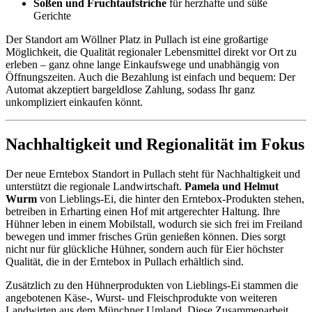
Soßen und Fruchtaufstriche
für herzhafte und süße
Gerichte
Der Standort am Wöllner Platz in Pullach ist eine großartige
Möglichkeit, die Qualität regionaler Lebensmittel direkt vor Ort zu
erleben – ganz ohne lange Einkaufswege und unabhängig von
Öffnungszeiten. Auch die Bezahlung ist einfach und bequem: Der
Automat akzeptiert bargeldlose Zahlung, sodass Ihr ganz
unkompliziert einkaufen könnt.
Nachhaltigkeit und Regionalität im Fokus
Der neue Erntebox Standort in Pullach steht für Nachhaltigkeit und
unterstützt die regionale Landwirtschaft.
Pamela und Helmut
Wurm
von Lieblings-Ei, die hinter den Erntebox-Produkten stehen,
betreiben in Erharting einen Hof mit artgerechter Haltung. Ihre
Hühner leben in einem Mobilstall, wodurch sie sich frei im Freiland
bewegen und immer frisches Grün genießen können. Dies sorgt
nicht nur für glückliche Hühner, sondern auch für Eier höchster
Qualität, die in der Erntebox in Pullach erhältlich sind.
Zusätzlich zu den Hühnerprodukten von Lieblings-Ei stammen die
angebotenen Käse-, Wurst- und Fleischprodukte von weiteren
Landwirten aus dem Münchner Umland. Diese Zusammenarbeit