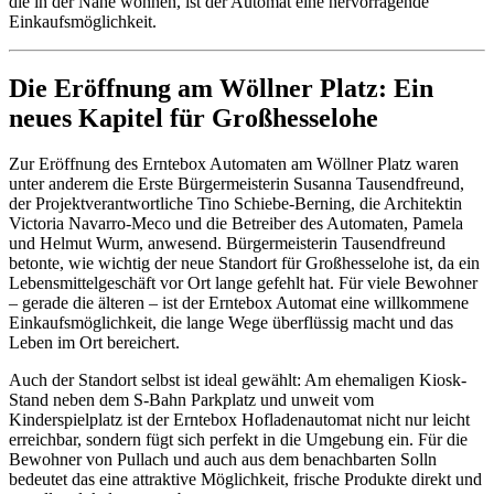
die in der Nähe wohnen, ist der Automat eine hervorragende
Einkaufsmöglichkeit.
Die Eröffnung am Wöllner Platz: Ein
neues Kapitel für Großhesselohe
Zur Eröffnung des Erntebox Automaten am Wöllner Platz waren
unter anderem die Erste Bürgermeisterin Susanna Tausendfreund,
der Projektverantwortliche Tino Schiebe-Berning, die Architektin
Victoria Navarro-Meco und die Betreiber des Automaten, Pamela
und Helmut Wurm, anwesend. Bürgermeisterin Tausendfreund
betonte, wie wichtig der neue Standort für Großhesselohe ist, da ein
Lebensmittelgeschäft vor Ort lange gefehlt hat. Für viele Bewohner
– gerade die älteren – ist der Erntebox Automat eine willkommene
Einkaufsmöglichkeit, die lange Wege überflüssig macht und das
Leben im Ort bereichert.
Auch der Standort selbst ist ideal gewählt: Am ehemaligen Kiosk-
Stand neben dem S-Bahn Parkplatz und unweit vom
Kinderspielplatz ist der Erntebox Hofladenautomat nicht nur leicht
erreichbar, sondern fügt sich perfekt in die Umgebung ein. Für die
Bewohner von Pullach und auch aus dem benachbarten Solln
bedeutet das eine attraktive Möglichkeit, frische Produkte direkt und