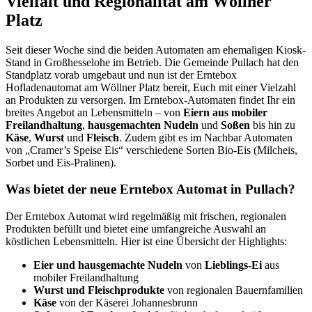
Vielfalt und Regionalität am Wöllner
Platz
Seit dieser Woche sind die beiden Automaten am ehemaligen Kiosk-
Stand in Großhesselohe im Betrieb. Die Gemeinde Pullach hat den
Standplatz vorab umgebaut und nun ist der Erntebox
Hofladenautomat am Wöllner Platz bereit, Euch mit einer Vielzahl
an Produkten zu versorgen. Im Erntebox-Automaten findet Ihr ein
breites Angebot an Lebensmitteln – von
Eiern aus mobiler
Freilandhaltung
,
hausgemachten Nudeln
und
Soßen
bis hin zu
Käse
,
Wurst
und
Fleisch
. Zudem gibt es im Nachbar Automaten
von „Cramer’s Speise Eis“ verschiedene Sorten Bio-Eis (Milcheis,
Sorbet und Eis-Pralinen).
Was bietet der neue Erntebox Automat in Pullach?
Der Erntebox Automat wird regelmäßig mit frischen, regionalen
Produkten befüllt und bietet eine umfangreiche Auswahl an
köstlichen Lebensmitteln. Hier ist eine Übersicht der Highlights:
Eier und hausgemachte Nudeln
von
Lieblings-Ei
aus
mobiler Freilandhaltung
Wurst und Fleischprodukte
von regionalen Bauernfamilien
Käse
von der Käserei Johannesbrunn