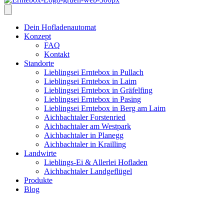
Dein Hofladenautomat
Konzept
FAQ
Kontakt
Standorte
Lieblingsei Erntebox in Pullach
Lieblingsei Erntebox in Laim
Lieblingsei Erntebox in Gräfelfing
Lieblingsei Erntebox in Pasing
Lieblingsei Erntebox in Berg am Laim
Aichbachtaler Forstenried
Aichbachtaler am Westpark
Aichbachtaler in Planegg
Aichbachtaler in Krailling
Landwirte
Lieblings-Ei & Allerlei Hofladen
Aichbachtaler Landgeflügel
Produkte
Blog