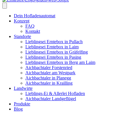
Dein Hofladenautomat
Konzept
FAQ
Kontakt
Standorte
Lieblingsei Erntebox in Pullach
Lieblingsei Erntebox in Laim
Lieblingsei Erntebox in Gräfelfing
Lieblingsei Erntebox in Pasing
Lieblingsei Erntebox in Berg am Laim
Aichbachtaler Forstenried
Aichbachtaler am Westpark
Aichbachtaler in Planegg
Aichbachtaler in Krailling
Landwirte
Lieblings-Ei & Allerlei Hofladen
Aichbachtaler Landgeflügel
Produkte
Blog