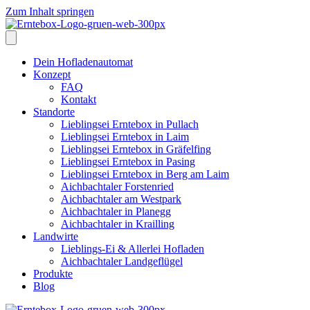
Zum Inhalt springen
Dein Hofladenautomat
Konzept
FAQ
Kontakt
Standorte
Lieblingsei Erntebox in Pullach
Lieblingsei Erntebox in Laim
Lieblingsei Erntebox in Gräfelfing
Lieblingsei Erntebox in Pasing
Lieblingsei Erntebox in Berg am Laim
Aichbachtaler Forstenried
Aichbachtaler am Westpark
Aichbachtaler in Planegg
Aichbachtaler in Krailling
Landwirte
Lieblings-Ei & Allerlei Hofladen
Aichbachtaler Landgeflügel
Produkte
Blog