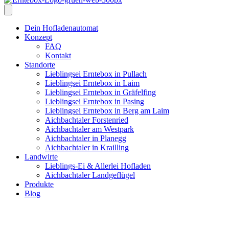
Dein Hofladenautomat
Konzept
FAQ
Kontakt
Standorte
Lieblingsei Erntebox in Pullach
Lieblingsei Erntebox in Laim
Lieblingsei Erntebox in Gräfelfing
Lieblingsei Erntebox in Pasing
Lieblingsei Erntebox in Berg am Laim
Aichbachtaler Forstenried
Aichbachtaler am Westpark
Aichbachtaler in Planegg
Aichbachtaler in Krailling
Landwirte
Lieblings-Ei & Allerlei Hofladen
Aichbachtaler Landgeflügel
Produkte
Blog