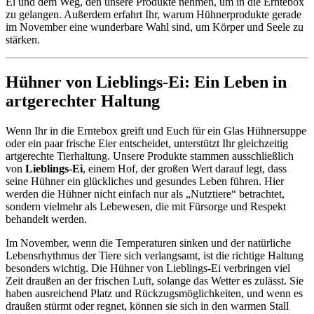
Ei und dem Weg, den unsere Produkte nehmen, um in die Erntebox
zu gelangen. Außerdem erfahrt Ihr, warum Hühnerprodukte gerade
im November eine wunderbare Wahl sind, um Körper und Seele zu
stärken.
Hühner von Lieblings-Ei: Ein Leben in
artgerechter Haltung
Wenn Ihr in die Erntebox greift und Euch für ein Glas Hühnersuppe
oder ein paar frische Eier entscheidet, unterstützt Ihr gleichzeitig
artgerechte Tierhaltung. Unsere Produkte stammen ausschließlich
von
Lieblings-Ei
, einem Hof, der großen Wert darauf legt, dass
seine Hühner ein glückliches und gesundes Leben führen. Hier
werden die Hühner nicht einfach nur als „Nutztiere“ betrachtet,
sondern vielmehr als Lebewesen, die mit Fürsorge und Respekt
behandelt werden.
Im November, wenn die Temperaturen sinken und der natürliche
Lebensrhythmus der Tiere sich verlangsamt, ist die richtige Haltung
besonders wichtig. Die Hühner von Lieblings-Ei verbringen viel
Zeit draußen an der frischen Luft, solange das Wetter es zulässt. Sie
haben ausreichend Platz und Rückzugsmöglichkeiten, und wenn es
draußen stürmt oder regnet, können sie sich in den warmen Stall